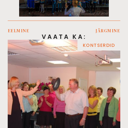
EELMINE
JÄRGMINE
VAATA KA:
KONTSERDID