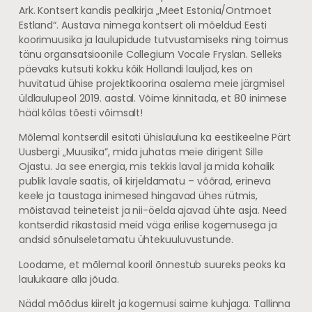
Ark. Kontsert kandis pealkirja „Meet Estonia/Ontmoet
Estland“. Austava nimega kontsert oli mõeldud Eesti
koorimuusika ja laulupidude tutvustamiseks ning toimus
tänu organsatsioonile Collegium Vocale Fryslan. Selleks
päevaks kutsuti kokku kõik Hollandi lauljad, kes on
huvitatud ühise projektikoorina osalema meie järgmisel
üldlaulupeol 2019. aastal. Võime kinnitada, et 80 inimese
hääl kõlas tõesti võimsalt!
Mõlemal kontserdil esitati ühislauluna ka eestikeelne Pärt
Uusbergi „Muusika”, mida juhatas meie dirigent Sille
Ojastu. Ja see energia, mis tekkis laval ja mida kohalik
publik lavale saatis, oli kirjeldamatu – võõrad, erineva
keele ja taustaga inimesed hingavad ühes rütmis,
mõistavad teineteist ja nii-öelda ajavad ühte asja. Need
kontserdid rikastasid meid väga erilise kogemusega ja
andsid sõnulseletamatu ühtekuuluvustunde.
Loodame, et mõlemal kooril õnnestub suureks peoks ka
laulukaare alla jõuda.
Nädal mõõdus kiirelt ja kogemusi saime kuhjaga. Tallinna