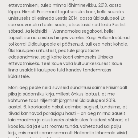
ettevõtmiseni, tuleb minna lähiminevikku, 2013. aasta
lõppu. Nimelt Friisimaal tegutses üks koor, kelle suureks
unistuseks oli esineda Eestis 2014. aasta üldlaulupeol. Et
see soovunelm teoks saaks, otsustasid nad leida Eestist
sõbrad. Ja leidsidki – Wannamoisa segakoori, kellel
täpselt sama unistus hinges väreles. Kuigi Hollandi sõbrad
tol korral üldlaulupeole ei pääsenud, tuli osa neist kohale.
Üks laulupeo üritustest, peotule jalgratastel
edasiandmine, saigi kahe koori esimeseks ühiseks
ettevõtmiseks. Teel Saue valla kultuurikeskusest Saue
linna usaldati laulupeo tuld kandev tandemratas
külalistele.
Mõni aeg peale neid suviseid sündmusi saime Friisimaalt
pika ja südamliku kirja, millest õhkus lootust, et me
kohtume taas hiljemalt järgmisel üldlaulupeol 2019.
aastal. 6. kooriaasta hakul, eelmisel sügisel, tundsime, et
tiivad kannavad parasjagu hästi – on aeg minna Sauelt
laia maailma ja alustuseks otsida üles friisidest sõbrad, et
koos laulda ja elust rõõmu tunda. Vahetatud sai palju
kirju, mis meid sammsammult Hollandile lähemale viisid,