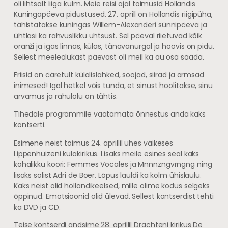
oli lihtsalt liiga külm. Meie reisi ajal toimusid Hollandis
Kuningapäeva pidustused. 27. aprill on Hollandis riigipüha,
tähistatakse kuningas Willem-Alexanderi sünnipäeva ja
ühtlasi ka rahvuslikku ühtsust. Sel päeval riietuvad kõik
oranži ja igas linnas, külas, tänavanurgal ja hoovis on pidu.
Sellest meeleolukast päevast oli meil ka au osa saada.
Friisid on ääretult külalislahked, soojad, siirad ja armsad
inimesed! Igal hetkel võis tunda, et sinust hoolitakse, sinu
arvamus ja rahulolu on tähtis.
Tihedale programmile vaatamata õnnestus anda kaks
kontserti.
Esimene neist toimus 24. aprillil ühes väikeses
Lippenhuizeni külakirikus. Lisaks meile esines seal kaks
kohalikku koori: Femmes Vocales ja Mnnnzngvrngng ning
lisaks solist Adri de Boer. Lõpus lauldi ka kolm ühislaulu.
Kaks neist olid hollandikeelsed, mille olime kodus selgeks
õppinud. Emotsioonid olid ülevad. Sellest kontserdist tehti
ka DVD ja CD.
Teise kontserdi andsime 28. aprillil Drachteni kirikus De