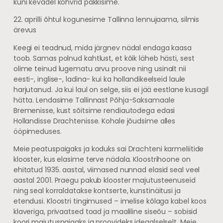
kuni kevadel kohvrid pakkisime.
22. aprilli õhtul kogunesime Tallinna lennujaama, silmis
ärevus
Keegi ei teadnud, mida järgnev nädal endaga kaasa
toob. Samas polnud kahtlust, et kõik läheb hästi, sest
olime teinud lugematu arvu proove ning usinalt nii
eesti-, inglise-, ladina- kui ka hollandikeelseid laule
harjutanud. Ja kui laul on selge, siis ei jää eestlane kusagil
hätta. Lendasime Tallinnast Põhja-Saksamaale
Bremenisse, kust sõitsime rendiautodega edasi
Hollandisse Drachtenisse. Kohale jõudsime alles
ööpimeduses.
Meie peatuspaigaks ja koduks sai Drachteni karmeliitide
klooster, kus elasime terve nädala. Kloostrihoone on
ehitatud 1935. aastal, viimased nunnad elasid seal veel
aastal 2001. Praegu pakub klooster majutusteenuseid
ning seal korraldatakse kontserte, kunstinäitusi ja
etendusi. Kloostri tingimused – imelise kõlaga kabel koos
klaveriga, privaatsed toad ja maaliline siseõu – sobisid
koori majutuspaigaks ja proovideks ideaalselselt. Meie