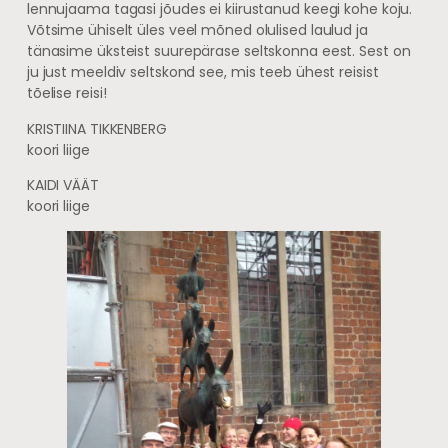
lennujaama tagasi jõudes ei kiirustanud keegi kohe koju.
Võtsime ühiselt üles veel mõned olulised laulud ja
tänasime üksteist suurepärase seltskonna eest. Sest on
ju just meeldiv seltskond see, mis teeb ühest reisist
tõelise reisi!
KRISTIINA TIKKENBERG
koori liige
KAIDI VÄÄT
koori liige