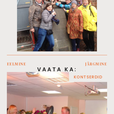
EELMINE
JÄRGMINE
VAATA KA:
KONTSERDID