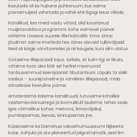
kasutada oli ka hubane puhkeruum, kus saime
päevamuljeid vahetada ja vahel ehk liigagi kaua viibida.
Kohalikud, kes meid vastu võtsid, olid koostanud
muljetavaldava programmi. Kohe esimesel päeval
sõitsime Lissesse suurele lillefestivalile. Enne sinna
jõudmist saime imetleda tee ääres olevaid tulbiväljasid.
Neid oli kõigis värvitoonides ja nii kaugele, kuni silm ulatus.
Ootasime lilleparaadi kaua. Selleks, et külm ligi ei tikuks,
võtsime koos üles kõik sel hetkel meenuvad
tantsusammud kaerajaanist tibutantsuni. Lõpuks ta siiski
saabus – suurejooneline ja värvikirev lilleparaad, mida
sõnadesse keeruline panna.
Amsterdamis käisime kanalituuril, tutvusime kohalike
vaatamisväärsustega ja loomulikult laulsime, tehes seda
igas võimalikus kohas: metroos, linnaväljakul,
pumbajaamas, laevas, lennujaamas jne.
Külastasime ka Damshusi vabaõhumuuseumi Nijbeetsi
külas. Kahjuks jäi ära planeeritud jalgrattamatk, sest ilm