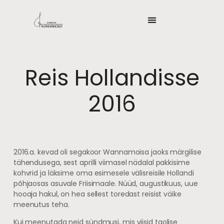
Reis Hollandisse
2016
2016.a. kevad oli segakoor Wannamoisa jaoks märgilise
tähendusega, sest aprilli viimasel nädalal pakkisime
kohvrid ja läksime oma esimesele välisreisile Hollandi
põhjaosas asuvale Friisimaale. Nüüd, augustikuus, uue
hooaja hakul, on hea sellest toredast reisist väike
meenutus teha.
Kui meenutada neid sündmusi, mis viisid taolise