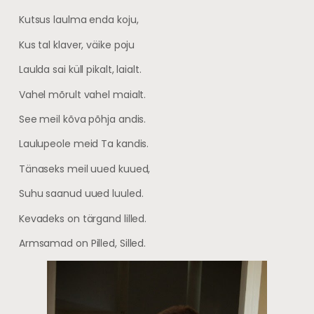
Kutsus laulma enda koju,
Kus tal klaver, väike poju
Laulda sai küll pikalt, laialt.
Vahel mõrult vahel maialt.
See meil kõva põhja andis.
Laulupeole meid Ta kandis.
Tänaseks meil uued kuued,
Suhu saanud uued luuled.
Kevadeks on tärgand lilled.
Armsamad on Pilled, Silled.