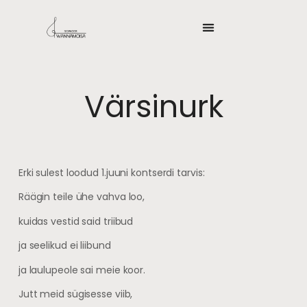
Värsinurk
Erki sulest loodud 1.juuni kontserdi tarvis:
Räägin teile ühe vahva loo,
kuidas vestid said triibud
ja seelikud ei liibund
ja laulupeole sai meie koor.
Jutt meid sügisesse viib,