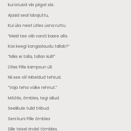
kui istusid viis piigat siis.
Ajasid seal lobajuttu,
Kui üks neist ütles üsna ruttu.
“Meid tee viib varsti kaare alla.
Kas keegi kangaslaudu tallab?”
“Miks ei talla, tallan küll!”
Ütles Pille kampsun üll.
Nii see oli! Mõeldud tehtud.
“Vaja teha väike rehnut.”
Mõõtis, õmbles, tegi siilud.
Seelikule tulid triibud.
Seni kuni Pille õmbles
Sille teisel rindel tõmbles.