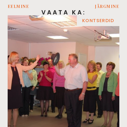
EELMINE
JÄRGMINE
VAATA KA:
KONTSERDID