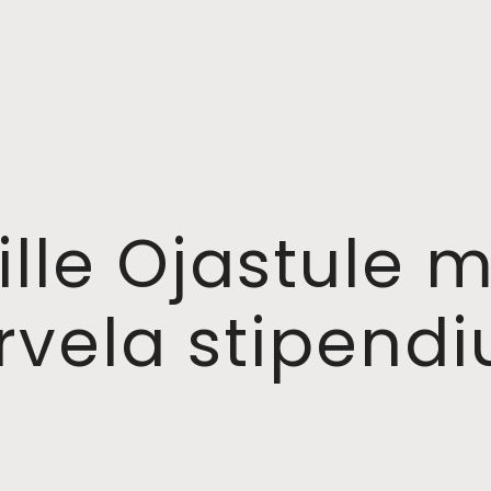
Sille Ojastule 
rvela stipend