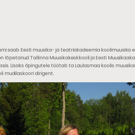
iumi saab Eesti muusika- ja teatriakadeemia koolimuusika 
a on lõpetanud Tallinna Muusikakeskkooli ja Eesti Muusikaak
ssis. Lisaks õpingutele töötab ta Laulasmaa koolis muusik
 mudilaskoori dirigent.