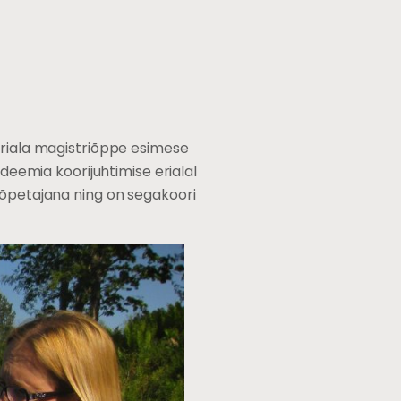
eriala magistriõppe esimese
adeemia koorijuhtimise erialal
aõpetajana ning on segakoori