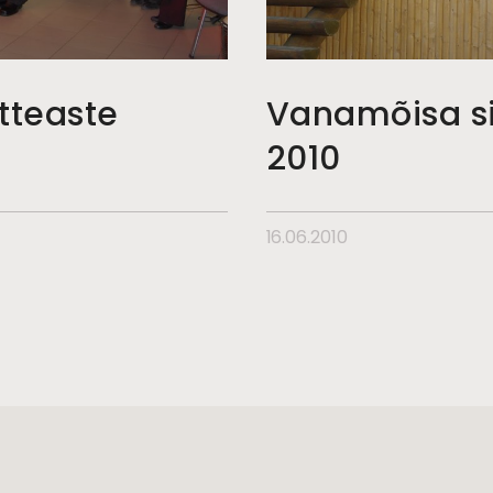
tteaste
Vanamõisa s
2010
16.06.2010