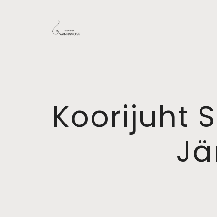
Koorijuht 
Jä