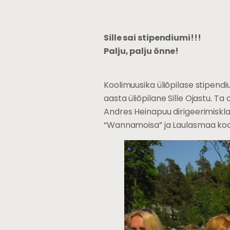
Sille sai stipendiumi!!!
Palju, palju õnne!
Koolimuusika üliõpilase stipend
aasta üliõpilane Sille Ojastu. T
Andres Heinapuu dirigeerimiskla
“Wannamoisa” ja Laulasmaa kooli