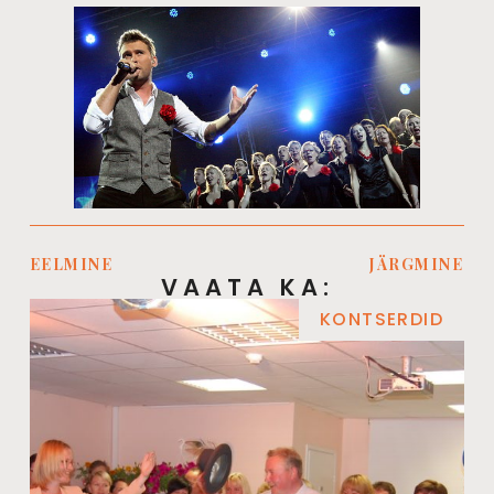
EELMINE
JÄRGMINE
VAATA KA:
KONTSERDID