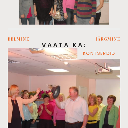
EELMINE
JÄRGMINE
VAATA KA:
KONTSERDID